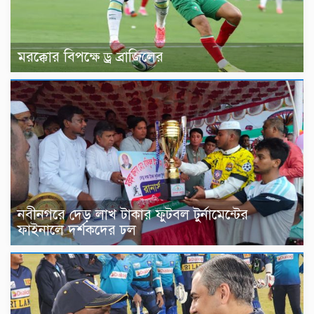
মরক্কোর বিপক্ষে ড্র ব্রাজিলের
নবীনগরে দেড় লাখ টাকার ফুটবল টুর্নামেন্টের
ফাইনালে দর্শকদের ঢল