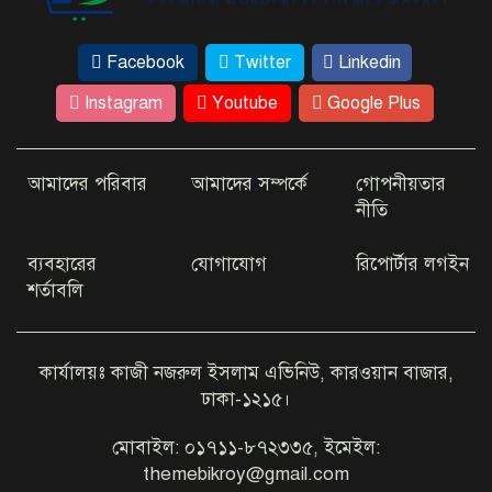
বললেন
Facebook
Twitter
Linkedin
ঢাকার কাছেই রহস্যময় ‘ধাঁধার চর’
Instagram
Youtube
Google Plus
আমাদের পরিবার
আমাদের সম্পর্কে
গোপনীয়তার
কম খরচে ভিসা দিচ্ছে যেসব দেশ
নীতি
ব্যবহারের
যোগাযোগ
রিপোর্টার লগইন
শর্তাবলি
আইফোন-কক্সবাজার গুঞ্জনে মুখ
খুললেন অভিনেত্রী জেবিন
কার্যালয়ঃ কাজী নজরুল ইসলাম এভিনিউ, কারওয়ান বাজার,
ঢাকা-১২১৫।
এবার ইউটিউবে যা দেখাবেন জয়া
আহসান
মোবাইল: ০১৭১১-৮৭২৩৩৫, ইমেইল:
themebikroy@gmail.com