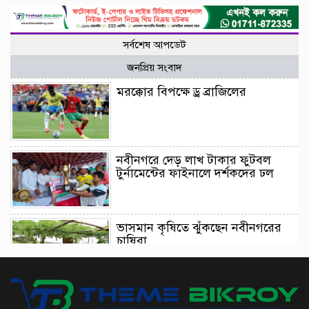
সর্বশেষ আপডেট
জনপ্রিয় সংবাদ
মরক্কোর বিপক্ষে ড্র ব্রাজিলের
নবীনগরে দেড় লাখ টাকার ফুটবল
টুর্নামেন্টের ফাইনালে দর্শকদের ঢল
ভাসমান কৃষিতে ঝুঁকছেন নবীনগরের
চাষিরা
আইনমন্ত্রীর ট্রাইব্যুনাল পরিদর্শন এসে যা