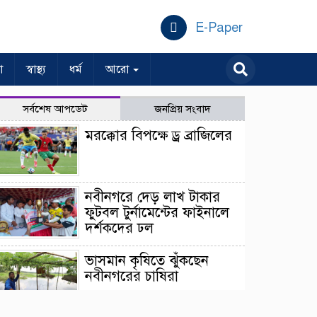
E-Paper
া
স্বাস্থ্য
ধর্ম
আরো
সর্বশেষ আপডেট
জনপ্রিয় সংবাদ
মরক্কোর বিপক্ষে ড্র ব্রাজিলের
নবীনগরে দেড় লাখ টাকার
ফুটবল টুর্নামেন্টের ফাইনালে
দর্শকদের ঢল
ভাসমান কৃষিতে ঝুঁকছেন
নবীনগরের চাষিরা