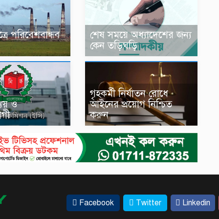
ত্রে পরিবেশবান্ধব
শেষ সময়ে অধ্যাদেশের জন্য
কেন তড়িঘড়ি
গৃহকর্মী নির্যাতন রোধে
ব্যয় ও
আইনের প্রয়োগ নিশ্চিত
োগী
করুন
Facebook
Twitter
Linkedin