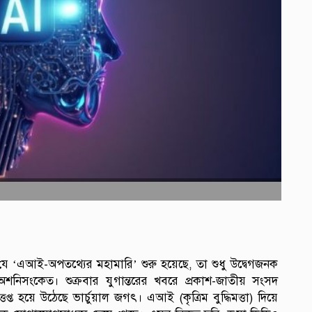
ে যে ‘এআই-অপতথ্যের মহামারি’ শুরু হয়েছে, তা শুধু উদ্বেগজনক
 এক অশনিসংকেত। শুক্রবার যুগান্তরের খবরে প্রকাশ-জাতীয় সংসদ
্তপ্ত হয়ে উঠেছে ভার্চুয়াল জগৎ। এআই (কৃত্রিম বুদ্ধিমত্তা) দিয়ে