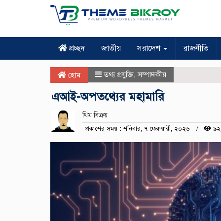
প্রচ্ছদ
জাতীয়
সরাদেশ
রাজনীতি
তথ্য প্রযুক্তি
,
সম্পাদকীয়
হোম
এআই-অপতথ্যের মহামারি
থিম বিক্রয়
প্রকাশের সময় : শনিবার, ৭ ফেব্রুয়ারী, ২০২৬
৯২ 