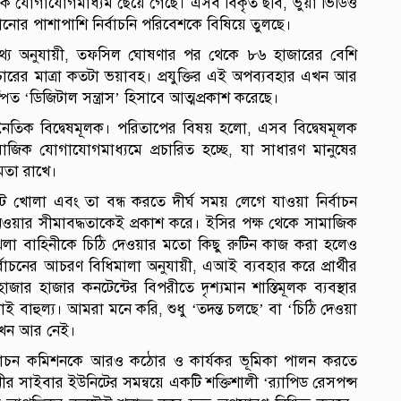
মাজিক যোগাযোগমাধ্যম ছেয়ে গেছে। এসব বিকৃত ছবি, ভুয়া ভিডিও
 ছড়ানোর পাশাপাশি নির্বাচনি পরিবেশকে বিষিয়ে তুলছে।
তিক তথ্য অনুযায়ী, তফসিল ঘোষণার পর থেকে ৮৬ হাজারের বেশি
রচারের মাত্রা কতটা ভয়াবহ। প্রযুক্তির এই অপব্যবহার এখন আর
িত ‘ডিজিটাল সন্ত্রাস’ হিসাবে আত্মপ্রকাশ করেছে।
ৈতিক বিদ্বেষমূলক। পরিতাপের বিষয় হলো, এসব বিদ্বেষমূলক
জিক যোগাযোগমাধ্যমে প্রচারিত হচ্ছে, যা সাধারণ মানুষের
্ষমতা রাখে।
ন্ট খোলা এবং তা বন্ধ করতে দীর্ঘ সময় লেগে যাওয়া নির্বাচন
নেওয়ার সীমাবদ্ধতাকেই প্রকাশ করে। ইসির পক্ষ থেকে সামাজিক
ঙ্খলা বাহিনীকে চিঠি দেওয়ার মতো কিছু রুটিন কাজ করা হলেও
ির্বাচনের আচরণ বিধিমালা অনুযায়ী, এআই ব্যবহার করে প্রার্থীর
াজার হাজার কনটেন্টের বিপরীতে দৃশ্যমান শাস্তিমূলক ব্যবস্থার
াহুল্য। আমরা মনে করি, শুধু ‘তদন্ত চলছে’ বা ‘চিঠি দেওয়া
এখন আর নেই।
্বাচন কমিশনকে আরও কঠোর ও কার্যকর ভূমিকা পালন করতে
সাইবার ইউনিটের সমন্বয়ে একটি শক্তিশালী ‘র‌্যাপিড রেসপন্স