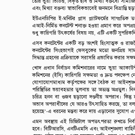
তৈরি ভুয়া ভিডিও, বিকৃত ছবি ও মিথ্যা বক্তব্যে সা
এবং মিথ্যা বক্তব্য স্বাভাবিকভাবেই জনমনে বিভ্রান্তি
ইউএনডিপির ই-মনিটর প্লাস প্ল্যাটফর্মের সাম্প্র
এআই-নির্মিত কনটেন্ট শনাক্ত হওয়া প্রমাণ করে অপপ্
শুধু কারিগরি উৎকর্ষের বিষয় নয়, এটি একটি সুপরিকল্প
এসব কনটেন্টের একটি বড় অংশই হিংসাত্মক ও রাজন
কনটেন্টের সিংহভাগই ফেসবুকের মতো জনপ্রিয় সামা
সিদ্ধান্ত গ্রহণের প্রক্রিয়াকে সরাসরি প্রভাবিত করার সক
খোদ প্রধান নির্বাচন কমিশনারের নামে ভুয়া অ্যাকাউ
কমিশনের (ইসি) কারিগরি সক্ষমতা ও দ্রুত পদক্ষেপ 
যোগাযোগমাধ্যম কর্তৃপক্ষের সঙ্গে বৈঠক বা আইনশৃ
পরিস্থিতির ভয়াবহতার তুলনায় তা অত্যন্ত অপ্রতুল। ন
চরিত্র হনন বা গুজব ছড়ানো দণ্ডনীয় অপরাধ। কিন্তু হ
অভাব অপরাধীদের যে আরও উৎসাহিত করছে, তা বলাই ব
হয়েছে’-এ ধরনের মন্তব্য করে দায় এড়ানোর সুযোগ 
এমন অবস্থায় এই ডিজিটাল অপতৎপরতা রুখতে নির
হবে। বিটিআরসি, এনটিএমসি এবং আইনশৃঙ্খলা বাহিনীর 