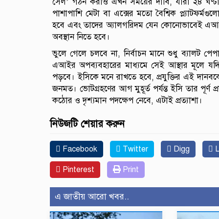
সেল’ গঠন করাও এখন সময়ের দাবি, যারা ২৪ ঘণ্টা আ
পাশাপাশি মেটা বা এক্সের মতো বৈশ্বিক প্ল্যাটফর্ম
হবে এবং তাদের অ্যালগরিদম যেন কোনোভাবেই এআই-জে
অবস্থান নিতে হবে।
ভুলে গেলে চলবে না, নির্বাচন মানে শুধু ব্যালট প
এআইর অপব্যবহারের মাধ্যমে সেই আস্থার মূলে যদি 
পড়বে। ইসিকে মনে রাখতে হবে, প্রযুক্তির এই দানবক
জনমত। ভোটগ্রহণের আগ মুহূর্ত পর্যন্ত ইসি তার পূর্ণ
কঠোর ও দৃশ্যমান পদক্ষেপ নেবে, এটাই প্রত্যাশা।
নিউজটি শেয়ার করুন
Facebook
Twitter
Digg
L
Pinterest
Print
এ জাতীয় আরো খবর..