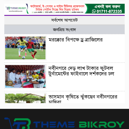
সর্বশেষ আপডেট
জনপ্রিয় সংবাদ
মরক্কোর বিপক্ষে ড্র ব্রাজিলের
নবীনগরে দেড় লাখ টাকার ফুটবল
টুর্নামেন্টের ফাইনালে দর্শকদের ঢল
ভাসমান কৃষিতে ঝুঁকছেন নবীনগরের
চাষিরা
আইনমন্ত্রীর ট্রাইব্যুনাল পরিদর্শন এসে যা