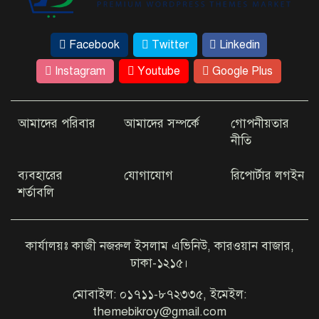
বললেন
Facebook
Twitter
Linkedin
ঢাকার কাছেই রহস্যময় ‘ধাঁধার চর’
Instagram
Youtube
Google Plus
আমাদের পরিবার
আমাদের সম্পর্কে
গোপনীয়তার
কম খরচে ভিসা দিচ্ছে যেসব দেশ
নীতি
ব্যবহারের
যোগাযোগ
রিপোর্টার লগইন
শর্তাবলি
আইফোন-কক্সবাজার গুঞ্জনে মুখ
খুললেন অভিনেত্রী জেবিন
কার্যালয়ঃ কাজী নজরুল ইসলাম এভিনিউ, কারওয়ান বাজার,
ঢাকা-১২১৫।
এবার ইউটিউবে যা দেখাবেন জয়া
আহসান
মোবাইল: ০১৭১১-৮৭২৩৩৫, ইমেইল:
themebikroy@gmail.com