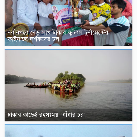
নবীনগরে দেড় লাখ টাকার ফুটবল টুর্নামেন্টের
ফাইনালে দর্শকদের ঢল
ঢাকার কাছেই রহস্যময় ‘ধাঁধার চর’