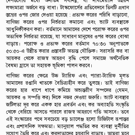
দেশগুলোর মধ্যে অন্যতম সর্বনিম্ন, যা দীর্ঘমেয়াদি উন্নয়ন
লক্ষ্যমাত্রা অর্জনে বড় বাধা। টাস্কফোর্সের প্রতিবেদনে তিনটি প্রধান
স্তম্ভের ওপর জোর দেওয়া হয়েছে : প্রত্যক্ষ করের পরিধি বাড়ানো,
বাণিজ্য করের ওপর নির্ভরতা কমানো এবং ভ্যাট ব্যবস্থাকে
আধুনিকীকরণ করা। বর্তমানে আমাদের দেশে পরোক্ষ করের ওপর
অত্যধিক নির্ভরতা রয়েছে, যা সাধারণ মানুষের ওপর করের বোঝা
বাড়ায়। পরোক্ষ ও প্রত্যক্ষ করের বর্তমান ৭০:৩০ অনুপাতকে
৫০:৫০-এ উন্নীত করার প্রস্তাবটি অত্যন্ত যৌক্তিক। সরাসরি কর বা
আয়কর থেকে রাজস্ব আহরণ বৃদ্ধি পেলে সমাজে অর্থনৈতিক
বৈষম্য হ্রাসে তা সহায়ক ভূমিকা পালন করবে।
বাণিজ্য করের ক্ষেত্রে উচ্চ ট্যারিফ এবং প্যারা-ট্যারিফ মূলত
আমাদের রপ্তানি খাতকে বৈচিত্র্যহীন করে তুলছে। তাই বাণিজ্য
করের হার ধাপে ধাপে কমিয়ে অভ্যন্তরীণ সম্পদের (যেমন,
আয়কর ও সম্পত্তি কর) দিকে নজর দেওয়া জরুরি। ভ্যাট ব্যবস্থার
জটিলতা দূর করে একক হার প্রবর্তন এবং কর অব্যাহতি সংস্কৃতি
থেকে বেরিয়ে আসতে পারলে রাজস্ব আহরণে গতি আসবে। তবে
এই সংস্কারের পথে সবচেয়ে বড় চ্যালেঞ্জ হলো ডিজিটাল রূপান্তর
এবং প্রশাসনিক সক্ষমতা। ম্যানুয়াল পদ্ধতির কর ব্যবস্থা দুর্নীতির
সুযোগ তৈরি করে এবং করদাতাদের হয়রানি বাড়ায়। আমরা মনে