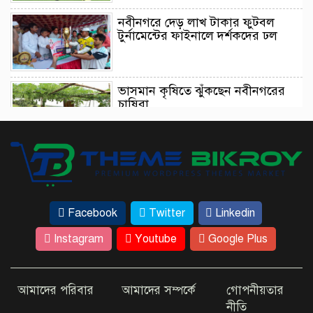
নবীনগরে দেড় লাখ টাকার ফুটবল
টুর্নামেন্টের ফাইনালে দর্শকদের ঢল
ভাসমান কৃষিতে ঝুঁকছেন নবীনগরের
চাষিরা
আইনমন্ত্রীর ট্রাইব্যুনাল পরিদর্শন এসে যা
বললেন
Facebook
Twitter
Linkedin
ঢাকার কাছেই রহস্যময় ‘ধাঁধার চর’
Instagram
Youtube
Google Plus
আমাদের পরিবার
আমাদের সম্পর্কে
গোপনীয়তার
কম খরচে ভিসা দিচ্ছে যেসব দেশ
নীতি