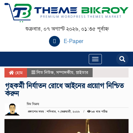
শুক্রবার, ০৭ অগাস্ট ২০২৬, ০১:৩৫ পূর্বাহ্ন
E-Paper
Toggle
navigation
লিড নিউজ
,
সম্পাদকীয়
,
স্লাইডার
হোম
গৃহকর্মী নির্যাতন রোধে আইনের প্রয়োগ নিশ্চিত
করুন
থিম বিক্রয়
প্রকাশের সময় : শনিবার, ৭ ফেব্রুয়ারী, ২০২৬
৯৪ বার পঠিত