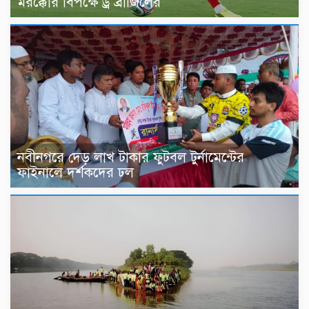
মরক্কোর বিপক্ষে ড্র ব্রাজিলের
নবীনগরে দেড় লাখ টাকার ফুটবল টুর্নামেন্টের
ফাইনালে দর্শকদের ঢল