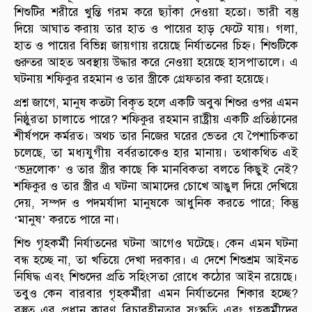
শিশুটির শরীরে খুন্তি গরম করে ছ্যাঁকা দেওয়া হতো। ভারী বস্তু
দিয়ে আঘাত করায় তার হাত ও পায়ের হাড় ফেটে যায়। গলা,
হাত ও পায়ের বিভিন্ন জায়গায় রয়েছে নির্যাতনের চিহ্ন। শিশুটিকে
গুরুতর আহত অবস্থায় উদ্ধার করে নেওয়া হয়েছে হাসপাতালে। এ
ঘটনায় শফিকুর রহমান ও তার স্ত্রীকে গ্রেফতার করা হয়েছে।
প্রশ্ন জাগে, মানুষ কতটা বিকৃত হলে একটি অবুঝ শিশুর ওপর এমন
নিষ্ঠুরতা চালাতে পারে? শফিকুর রহমান রাষ্ট্রীয় একটি প্রতিষ্ঠানের
শীর্ষপদে কর্মরত। অথচ তার নিজের ঘরের ভেতর যে পৈশাচিকতা
চলেছে, তা মধ্যযুগীয় বর্বরতাকেও হার মানায়। তথাকথিত এই
‘ভদ্রলোক’ ও তার স্ত্রীর কাছে কি মানবিকতা বলতে কিছুই নেই?
শফিকুর ও তার স্ত্রীর এ ঘটনা আমাদের চোখে আঙুল দিয়ে দেখিয়ে
দেয়, সম্পদ ও পদমর্যাদা মানুষকে আধুনিক করতে পারে; কিন্তু
‘মানুষ’ করতে পারে না।
শিশু গৃহকর্মী নির্যাতনের ঘটনা আগেও ঘটেছে। কেন এমন ঘটনা
বন্ধ হচ্ছে না, তা খতিয়ে দেখা দরকার। এ দেশে শিশুশ্রম আইনত
নিষিদ্ধ এবং শিশুদের প্রতি সহিংসতা রোধে কঠোর আইন রয়েছে।
তবুও কেন বারবার গৃহকর্মীরা এমন নির্যাতনের শিকার হচ্ছে?
বস্তুত এর প্রধান কারণ বিচারহীনতার সংস্কৃতি এবং গৃহকর্মীদের