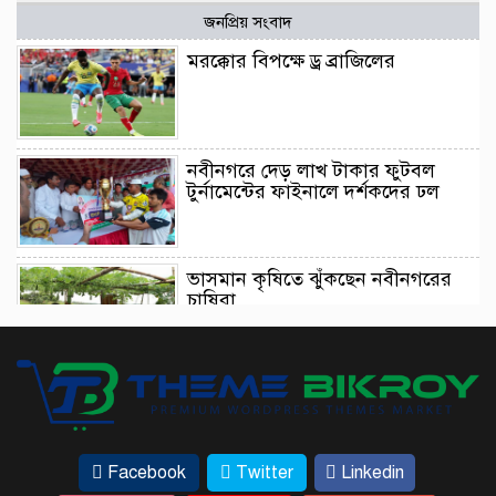
জনপ্রিয় সংবাদ
মরক্কোর বিপক্ষে ড্র ব্রাজিলের
নবীনগরে দেড় লাখ টাকার ফুটবল
টুর্নামেন্টের ফাইনালে দর্শকদের ঢল
ভাসমান কৃষিতে ঝুঁকছেন নবীনগরের
চাষিরা
আইনমন্ত্রীর ট্রাইব্যুনাল পরিদর্শন এসে যা
বললেন
Facebook
Twitter
Linkedin