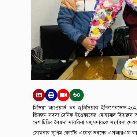
৬০
মিডিয়া অ্যাওয়ার্ড অন জুডিসিয়াল ইন্ডিপেনডেন্স-২০
তিনজন সদস্য দৈনিক ইত্তেফাকের মোহাম্মদ দিদারুল আল
দেশ টিভির সৈয়দা সাবরিনা মজুমদারকে সংর্বধনা দেও
সোমবার সুপ্রিম কোর্টের এনেক্স ভবনের এসআরএফ কা