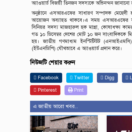
অ্যাওয়ার্ড বিজয়ী তিনজন সদস্যকে অভিনন্দন জানানো
অনুষ্ঠানে এসআরএফের সাধারণ সম্পাদক মেহেদী
আয়োজন অব্যাহত থাকবে।এ সময় এসআরএফের যুগ্ন 
সিনিয়র সদস্য মাজহারুল হক মান্না, কোষাধক্ষ্য কাম
গত ১০ ডিসেম্বর দেশের মোট ১০ জন সাংবাদিককে মিডিয়
হয়। জাতীয় গণমাধ্যম ইনস্টিটিউট (এনআইএমসি), স
(ইউএনডিপি) যৌথভাবে এ অ্যাওয়ার্ড প্রদান করে।
নিউজটি শেয়ার করুন
Facebook
Twitter
Digg
L
Pinterest
Print
এ জাতীয় আরো খবর..