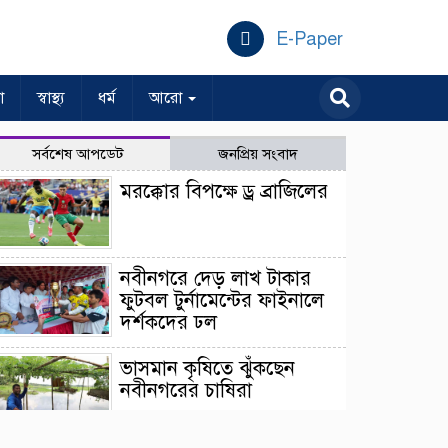
E-Paper
া
স্বাস্থ্য
ধর্ম
আরো
সর্বশেষ আপডেট
জনপ্রিয় সংবাদ
মরক্কোর বিপক্ষে ড্র ব্রাজিলের
নবীনগরে দেড় লাখ টাকার
ফুটবল টুর্নামেন্টের ফাইনালে
দর্শকদের ঢল
ভাসমান কৃষিতে ঝুঁকছেন
নবীনগরের চাষিরা