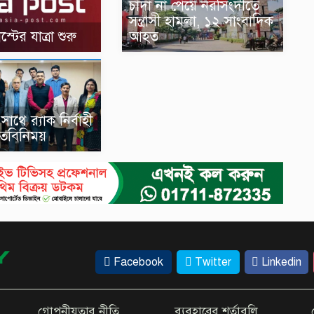
চাঁদা না পেয়ে নরসিংদীতে
সন্ত্রাসী হামলা, ১২ সাংবাদিক
টের যাত্রা শুরু
আহত
থে র‍্যাক নির্বাহী
তবিনিময়
Facebook
Twitter
Linkedin
গোপনীয়তার নীতি
ব্যবহারের শর্তাবলি