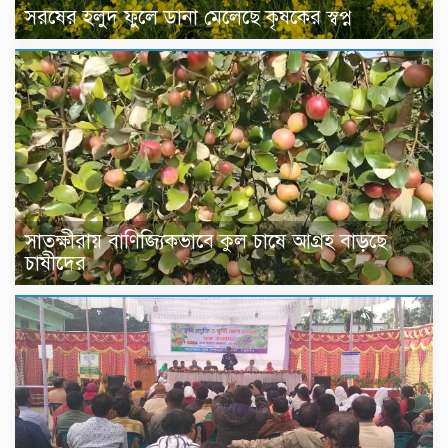
সরষের হলুদ ফুলে ডানা মেলেছে কৃষকের স্বপ্ন
সাতক্ষীরায় বাণিজ্যিকভাবে কুল চাষে আগ্রহ বাড়ছে
চাষীদের