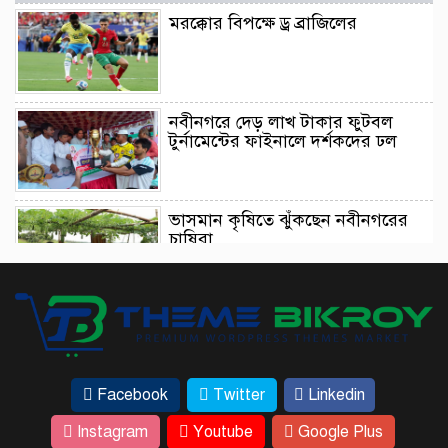
মরক্কোর বিপক্ষে ড্র ব্রাজিলের
নবীনগরে দেড় লাখ টাকার ফুটবল
টুর্নামেন্টের ফাইনালে দর্শকদের ঢল
ভাসমান কৃষিতে ঝুঁকছেন নবীনগরের
চাষিরা
আইনমন্ত্রীর ট্রাইব্যুনাল পরিদর্শন এসে যা
বললেন
Facebook
Twitter
Linkedin
ঢাকার কাছেই রহস্যময় ‘ধাঁধার চর’
Instagram
Youtube
Google Plus