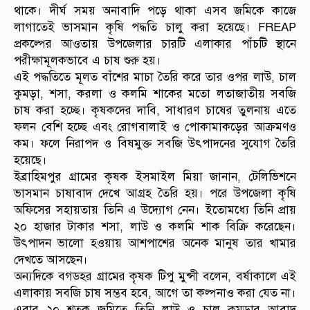
থাকে। দীর্ঘ সময় অনাবাদি পড়ে থাকা এসব জমিকে কাজে
লাগাতেই ভাসমান কৃষি পদ্ধতি চালু করা হয়েছে। FREAP
প্রকল্পের আওতায় উপজেলার চারটি এলাকার পাঁচটি স্থানে
পরীক্ষামূলকভাবে এ চাষ শুরু হয়।
এই পদ্ধতিতে মূলত বাঁশের মাচা তৈরি করে তার ওপর লাউ, চাল
কুমড়া, শসা, করলা ও কলমি শাকের মতো লতাজাতীয় সবজি
চাষ করা হচ্ছে। কৃষকদের দাবি, সাধারণ চাষের তুলনায় এতে
ফলন বেশি হচ্ছে এবং রোগবালাই ও পোকামাকড়ের আক্রমণও
কম। ফলে নিরাপদ ও বিষমুক্ত সবজি উৎপাদনের সুযোগ তৈরি
হয়েছে।
ইব্রাহিমপুর গ্রামের কৃষক ইসমাইল মিয়া জানান, টেলিভিশনে
ভাসমান চাষাবাদ দেখে আগ্রহ তৈরি হয়। পরে উপজেলা কৃষি
অফিসের সহায়তায় তিনি এ উদ্যোগ নেন। ইতোমধ্যে তিনি প্রায়
২০ হাজার টাকার শসা, লাউ ও কলমি শাক বিক্রি করেছেন।
উৎপাদন ভালো হওয়ায় আশপাশের অনেক মানুষ তার খামার
দেখতে আসছেন।
অন্যদিকে বগডহর গ্রামের কৃষক টিপু মুন্সী বলেন, বর্ষাকালে এই
এলাকায় সবজি চাষ সম্ভব হবে, আগে তা কল্পনাও করা যেত না।
এবার ২০ শতক জমিতে তিনি লাউ ও চাল কুমড়ার আবাদ