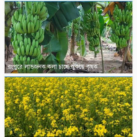
রংপুরে লাভজনক কলা চাষে ঝুঁকছে কৃষক