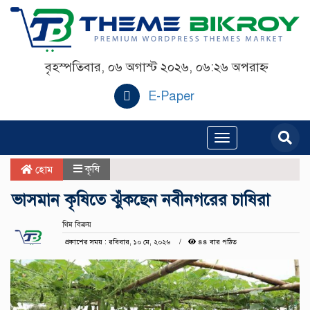
বৃহস্পতিবার, ০৬ অগাস্ট ২০২৬, ০৬:২৬ অপরাহ্ন
E-Paper
Toggle
navigation
কৃষি
হোম
ভাসমান কৃষিতে ঝুঁকছেন নবীনগরের চাষিরা
থিম বিক্রয়
প্রকাশের সময় : রবিবার, ১০ মে, ২০২৬
৪৪ বার পঠিত