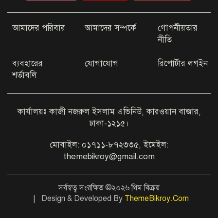
আমাদের পরিবার
আমাদের সম্পর্কে
গোপনীয়তার
কম খরচে ভিসা দিচ্ছে যেসব দেশ
নীতি
ব্যবহারের
যোগাযোগ
রিপোর্টার লগইন
শর্তাবলি
আইফোন-কক্সবাজার গুঞ্জনে মুখ
খুললেন অভিনেত্রী জেবিন
কার্যালয়ঃ কাজী নজরুল ইসলাম এভিনিউ, কারওয়ান বাজার,
ঢাকা-১২১৫।
এবার ইউটিউবে যা দেখাবেন জয়া
আহসান
মোবাইল: ০১৭১১-৮৭২৩৩৫, ইমেইল:
themebikroy@gmail.com
টাঙ্গাইলে ট্রাক-পিকআপ সংঘর্ষে ২
জনের প্রাণ গেল
সর্বস্বত্ব সংরক্ষিত ©২০২৬ থিম বিক্রয়
| Design & Developed By
ThemeBikroy.Com