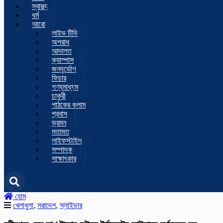
স্বাস্থ্য
ধর্ম
আরো
লাইভ টিভি
অপরাধ
আদালত
ক্যাম্পাস
জনদূর্ভোগ
ফিচার
গণ্যমাধ্যম
চাকুরী
পাঠকের কলাম
প্রবাস
ভ্রমন
মতামত
লাইফস্টাইল
সম্পাদক
সাক্ষাৎকার
হোম
খেলাধুলা
,
সরাদেশ
,
স্লাইডার