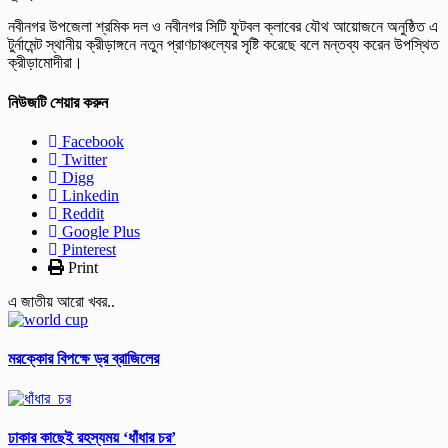
নবীনগর উপজেলা শ্রমিক দল ও নবীনগর সিটি ফুটবল ক্লাবের যৌথ আয়োজনে অনুষ্ঠিত এ
টুর্নামেন্ট স্থানীয় ক্রীড়াঙ্গনে নতুন প্রাণচাঞ্চল্যের সৃষ্টি করেছে বলে মন্তব্য করেন উপস্থিত
ক্রীড়ামোদীরা।
নিউজটি শেয়ার করুন
Facebook
Twitter
Digg
Linkedin
Reddit
Google Plus
Pinterest
Print
এ জাতীয় আরো খবর..
মরক্কোর বিপক্ষে ড্র ব্রাজিলের
ঢাকার কাছেই রহস্যময় ‘ধাঁধার চর’