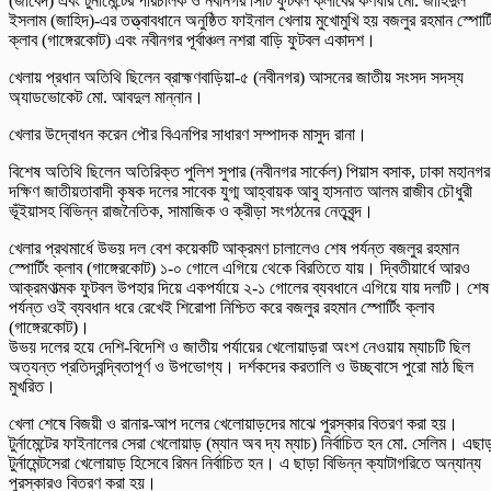
(জাবেদ) এবং টুর্নামেন্টের পরিচালক ও নবীনগর সিটি ফুটবল ক্লাবের কর্ণধার মো. জাহিদুল
ইসলাম (জাহিদ)-এর তত্ত্বাবধানে অনুষ্ঠিত ফাইনাল খেলায় মুখোমুখি হয় বজলুর রহমান স্পোর্ট
ক্লাব (গাঙ্গেরকোট) এবং নবীনগর পূর্বাঞ্চল নশরা বাড়ি ফুটবল একাদশ।
খেলায় প্রধান অতিথি ছিলেন ব্রাহ্মণবাড়িয়া-৫ (নবীনগর) আসনের জাতীয় সংসদ সদস্য
অ্যাডভোকেট মো. আবদুল মান্নান।
খেলার উদ্বোধন করেন পৌর বিএনপির সাধারণ সম্পাদক মাসুদ রানা।
বিশেষ অতিথি ছিলেন অতিরিক্ত পুলিশ সুপার (নবীনগর সার্কেল) পিয়াস বসাক, ঢাকা মহানগর
দক্ষিণ জাতীয়তাবাদী কৃষক দলের সাবেক যুগ্ম আহ্বায়ক আবু হাসনাত আলম রাজীব চৌধুরী
ভূঁইয়াসহ বিভিন্ন রাজনৈতিক, সামাজিক ও ক্রীড়া সংগঠনের নেতৃবৃন্দ।
খেলার প্রথমার্ধে উভয় দল বেশ কয়েকটি আক্রমণ চালালেও শেষ পর্যন্ত বজলুর রহমান
স্পোর্টিং ক্লাব (গাঙ্গেরকোট) ১-০ গোলে এগিয়ে থেকে বিরতিতে যায়। দ্বিতীয়ার্ধে আরও
আক্রমণাত্মক ফুটবল উপহার দিয়ে একপর্যায়ে ২-১ গোলের ব্যবধানে এগিয়ে যায় দলটি। শেষ
পর্যন্ত ওই ব্যবধান ধরে রেখেই শিরোপা নিশ্চিত করে বজলুর রহমান স্পোর্টিং ক্লাব
(গাঙ্গেরকোট)।
উভয় দলের হয়ে দেশি-বিদেশি ও জাতীয় পর্যায়ের খেলোয়াড়রা অংশ নেওয়ায় ম্যাচটি ছিল
অত্যন্ত প্রতিদ্বন্দ্বিতাপূর্ণ ও উপভোগ্য। দর্শকদের করতালি ও উচ্ছ্বাসে পুরো মাঠ ছিল
মুখরিত।
খেলা শেষে বিজয়ী ও রানার-আপ দলের খেলোয়াড়দের মাঝে পুরস্কার বিতরণ করা হয়।
টুর্নামেন্টের ফাইনালের সেরা খেলোয়াড় (ম্যান অব দ্য ম্যাচ) নির্বাচিত হন মো. সেলিম। এছা
টুর্নামেন্টসেরা খেলোয়াড় হিসেবে রিমন নির্বাচিত হন। এ ছাড়া বিভিন্ন ক্যাটাগরিতে অন্যান্য
পুরস্কারও বিতরণ করা হয়।