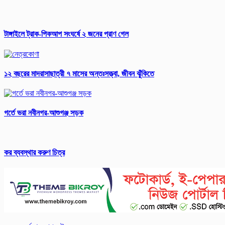
টাঙ্গাইলে ট্রাক-পিকআপ সংঘর্ষে ২ জনের প্রাণ গেল
১২ বছরের মাদরাসাছাত্রী ৭ মাসের অন্তঃসত্ত্বা, জীবন ঝুঁকিতে
গর্তে ভরা নবীনগর-আশুগঞ্জ সড়ক
কর ব্যবস্থার করুণ চিত্র