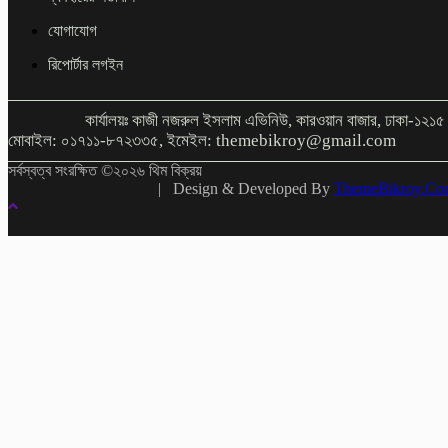
যোগাযোগ
রিপোর্টার লগইন
কার্যালয়ঃ কাজী নজরুল ইসলাম এভিনিউ, কারওয়ান বাজার, ঢাকা-১২১
মোবাইল: ০১৭১১-৮৭২৩৩৫, ইমেইল: themebikroy@gmail.com
সর্বস্বত্ব সংরক্ষিত ©২০২৬ থিম বিক্রয়
| Design & Developed By
ThemeBikroy.Co