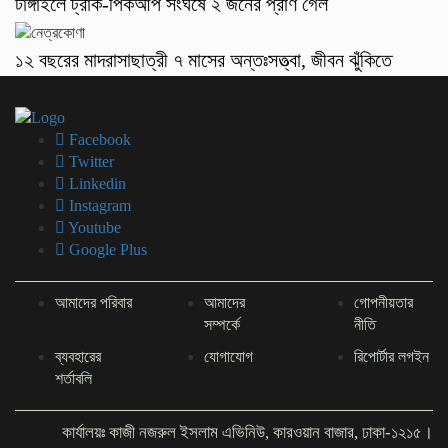
টাঙ্গাইলে ট্রাক-পিকআপ সংঘর্ষে ২ জনের প্রাণ গেল
১২ বছরের মাদরাসাছাত্রী ৭ মাসের অন্তঃসত্ত্বা, জীবন ঝুঁকিতে
Facebook
Twitter
Linkedin
Instagram
Youtube
Google Plus
আমাদের পরিবার
আমাদের
গোপনীয়তার
সম্পর্কে
নীতি
ব্যবহারের
যোগাযোগ
রিপোর্টার লগইন
শর্তাবলি
কার্যালয়ঃ কাজী নজরুল ইসলাম এভিনিউ, কারওয়ান বাজার, ঢাকা-১২১৫।