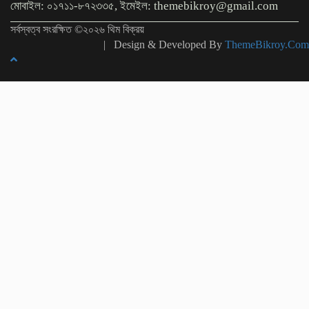
মোবাইল: ০১৭১১-৮৭২৩৩৫, ইমেইল: themebikroy@gmail.com
সর্বস্বত্ব সংরক্ষিত ©২০২৬ থিম বিক্রয়
| Design & Developed By
ThemeBikroy.Com