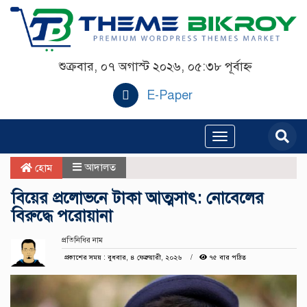
শুক্রবার, ০৭ অগাস্ট ২০২৬, ০৫:৩৮ পূর্বাহ্ন
E-Paper
Toggle
navigation
আদালত
হোম
বিয়ের প্রলোভনে টাকা আত্মসাৎ: নোবেলের
বিরুদ্ধে পরোয়ানা
প্রতিনিধির নাম
প্রকাশের সময় : বুধবার, ৪ ফেব্রুয়ারী, ২০২৬
৭৫ বার পঠিত