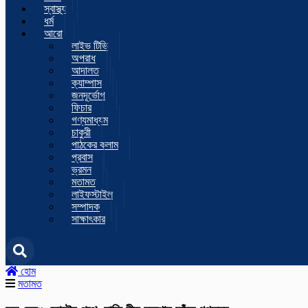
স্বাস্থ্য
ধর্ম
আরো
লাইভ টিভি
অপরাধ
আদালত
ক্যাম্পাস
জনদূর্ভোগ
ফিচার
গণ্যমাধ্যম
চাকুরী
পাঠকের কলাম
প্রবাস
ভ্রমন
মতামত
লাইফস্টাইল
সম্পাদক
সাক্ষাৎকার
হোম
মতামত