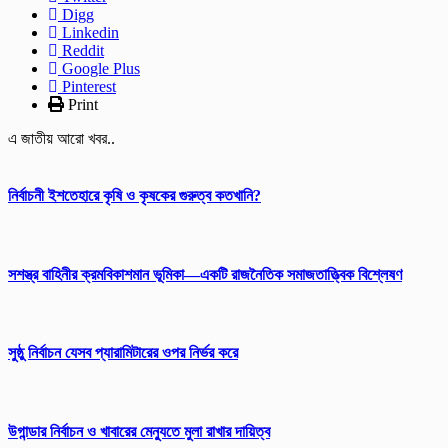
Digg
Linkedin
Reddit
Google Plus
Pinterest
Print
এ জাতীয় আরো খবর..
নির্বাচনী ইশতেহারে কৃষি ও কৃষকের গুরুত্ব কতখানি?
সশস্ত্র বাহিনীর ক্রমবিকাশমান ভূমিকা—একটি রাজনৈতিক সমাজতাত্ত্বিক বিশ্লেষণ
সুষ্ঠু নির্বাচন যেসব প্যারামিটারের ওপর নির্ভর করে
উগান্ডার নির্বাচন ও খাবারের মেন্যুতে মুলা রাখার দায়িত্ব