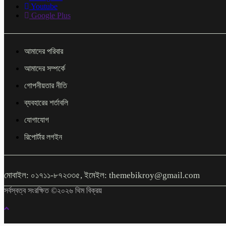
Youtube
Google Plus
আমাদের পরিবার
আমাদের সম্পর্কে
গোপনীয়তার নীতি
ব্যবহারের শর্তাবলি
যোগাযোগ
রিপোর্টার লগইন
মোবাইল: ০১৭১১-৮৭২৩৩৫, ইমেইল: themebikroy@gmail.com
সর্বস্বত্ব সংরক্ষিত ©২০২৬ থিম বিক্রয়