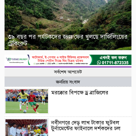
৩৯ বছর পর পর্যটকদের জন্য ফের খুলছে দার্জিলিংয়ের
ট্রেকিংরুট
সর্বশেষ আপডেট
জনপ্রিয় সংবাদ
মরক্কোর বিপক্ষে ড্র ব্রাজিলের
নবীনগরে দেড় লাখ টাকার ফুটবল
টুর্নামেন্টের ফাইনালে দর্শকদের ঢল