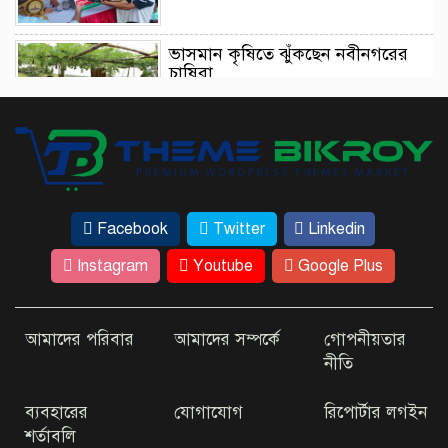
ভাসমান কৃষিতে ঝুঁকছেন নবীনগরের
চাষিরা
আইনমন্ত্রীর ট্রাইব্যুনাল পরিদর্শন এসে যা
বললেন
Facebook
Twitter
Linkedin
ঢাকার কাছেই রহস্যময় ‘ধাঁধার চর’
Instagram
Youtube
Google Plus
আমাদের পরিবার
আমাদের সম্পর্কে
গোপনীয়তার
কম খরচে ভিসা দিচ্ছে যেসব দেশ
নীতি
ব্যবহারের
যোগাযোগ
রিপোর্টার লগইন
শর্তাবলি