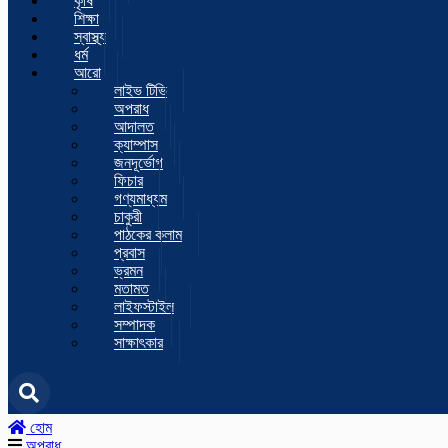
কৃষি
শিক্ষা
স্বাস্থ্য
ধর্ম
আরো
লাইভ টিভি
অপরাধ
আদালত
ক্যাম্পাস
জনদূর্ভোগ
ফিচার
গণ্যমাধ্যম
চাকুরী
পাঠকের কলাম
প্রবাস
ভ্রমন
মতামত
লাইফস্টাইল
সম্পাদক
সাক্ষাৎকার
হোম
অপরাধ