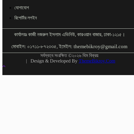
যোগাযোগ
রিপোর্টার লগইন
কার্যালয়ঃ কাজী নজরুল ইসলাম এভিনিউ, কারওয়ান বাজার, ঢাকা-১২১৫।
মোবাইল: ০১৭১১-৮৭২৩৩৫, ইমেইল: themebikroy@gmail.com
সর্বস্বত্ব সংরক্ষিত ©২০২৬ থিম বিক্রয়
| Design & Developed By
ThemeBikroy.Com