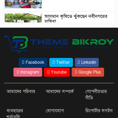
ভাসমান কৃষিতে ঝুঁকছেন নবীনগরের
চাষিরা
আইনমন্ত্রীর ট্রাইব্যুনাল পরিদর্শন এসে যা
বললেন
Facebook
Twitter
Linkedin
ঢাকার কাছেই রহস্যময় ‘ধাঁধার চর’
Instagram
Youtube
Google Plus
আমাদের পরিবার
আমাদের সম্পর্কে
গোপনীয়তার
কম খরচে ভিসা দিচ্ছে যেসব দেশ
নীতি
ব্যবহারের
যোগাযোগ
রিপোর্টার লগইন
শর্তাবলি