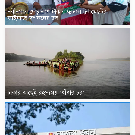
নবীনগরে দেড় লাখ টাকার ফুটবল টুর্নামেন্টের
ফাইনালে দর্শকদের ঢল
ঢাকার কাছেই রহস্যময় ‘ধাঁধার চর’