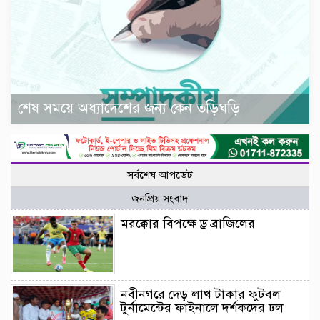
শেষ সময়ে অধ্যাদেশের জন্য কেন তড়িঘড়ি
সর্বশেষ আপডেট
জনপ্রিয় সংবাদ
মরক্কোর বিপক্ষে ড্র ব্রাজিলের
নবীনগরে দেড় লাখ টাকার ফুটবল
টুর্নামেন্টের ফাইনালে দর্শকদের ঢল