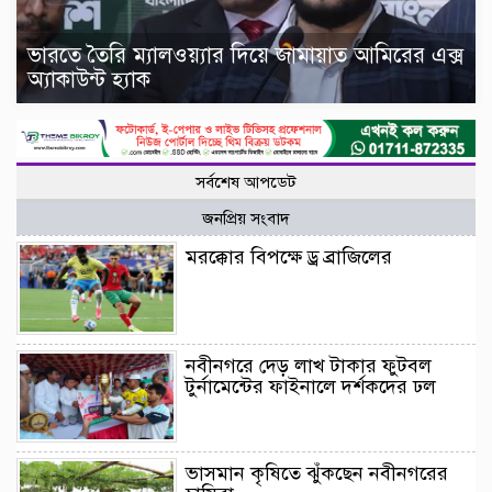
ভারতে তৈরি ম্যালওয়্যার দিয়ে জামায়াত আমিরের এক্স
অ্যাকাউন্ট হ্যাক
সর্বশেষ আপডেট
জনপ্রিয় সংবাদ
মরক্কোর বিপক্ষে ড্র ব্রাজিলের
নবীনগরে দেড় লাখ টাকার ফুটবল
টুর্নামেন্টের ফাইনালে দর্শকদের ঢল
ভাসমান কৃষিতে ঝুঁকছেন নবীনগরের