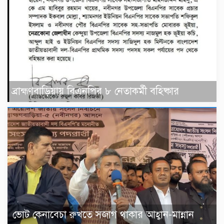
ব্রাহ্মণবাড়িয়ায় বিএনপির ৮ নেতাকর্মী বহিষ্কার
ভোট কেনাবেচা রুখতে সজাগ থাকার আহ্বান-মান্নান