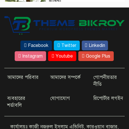
চাষিরা
আইনমন্ত্রীর ট্রাইব্যুনাল পরিদর্শন এসে যা
বললেন
Facebook
Twitter
Linkedin
ঢাকার কাছেই রহস্যময় ‘ধাঁধার চর’
Instagram
Youtube
Google Plus
আমাদের পরিবার
আমাদের সম্পর্কে
গোপনীয়তার
কম খরচে ভিসা দিচ্ছে যেসব দেশ
নীতি
ব্যবহারের
যোগাযোগ
রিপোর্টার লগইন
শর্তাবলি
আইফোন-কক্সবাজার গুঞ্জনে মুখ
খুললেন অভিনেত্রী জেবিন
কার্যালয়ঃ কাজী নজরুল ইসলাম এভিনিউ, কারওয়ান বাজার,