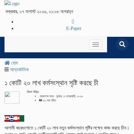
শুক্রবার, ০৭ অগাস্ট ২০২৬, ০১:০৮ অপরাহ্ন
E-Paper
Toggle
navigation
হোম
আন্তর্জাতিক
১ কোটি ২০ লাখ কর্মসংস্থান সৃষ্টি করছে চী
থিমস বিক্রি
প্রকাশের সময় : বুধবার, ৪ ফেব্রুয়ারী, ২০২৬
৬০ বার পঠিত
৬২
আগামী বছরগুলোতে ১ কোটি ২০ লাখ নতুন কর্মসংস্থান সৃষ্টির লক্ষ্যে কাজ করছে চীন।