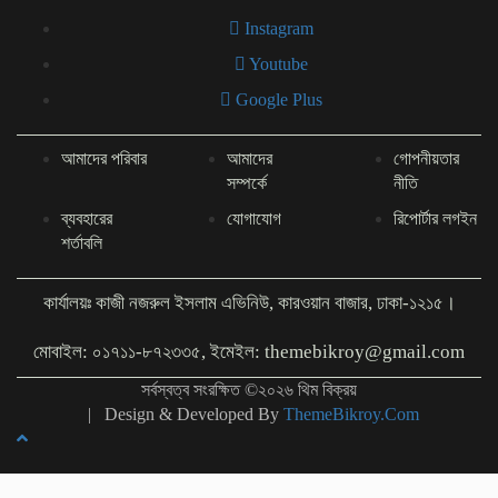
Instagram
Youtube
Google Plus
আমাদের পরিবার
আমাদের
গোপনীয়তার
সম্পর্কে
নীতি
ব্যবহারের
যোগাযোগ
রিপোর্টার লগইন
শর্তাবলি
কার্যালয়ঃ কাজী নজরুল ইসলাম এভিনিউ, কারওয়ান বাজার, ঢাকা-১২১৫।
মোবাইল: ০১৭১১-৮৭২৩৩৫, ইমেইল: themebikroy@gmail.com
সর্বস্বত্ব সংরক্ষিত ©২০২৬ থিম বিক্রয়
| Design & Developed By
ThemeBikroy.Com