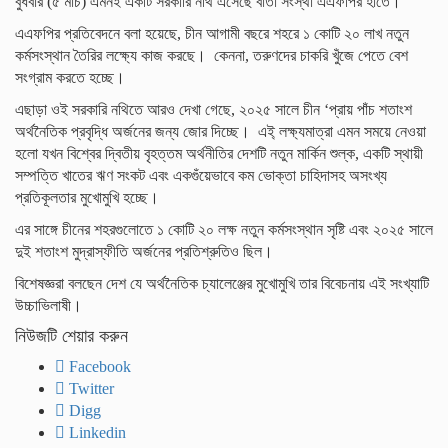
বুধবার (৫ মার্চ) এমনই একটি সরকারি নথি এসেছে বার্তা সংস্থা এএফপির হাতে।
এএফপির প্রতিবেদনে বলা হয়েছে, চীন আগামী বছরে শহরে ১ কোটি ২০ লাখ নতুন
কর্মসংস্থান তৈরির লক্ষ্যে কাজ করছে। কেননা, তরুণদের চাকরি খুঁজে পেতে বেশ
সংগ্রাম করতে হচ্ছে।
এছাড়া ওই সরকারি নথিতে আরও দেখা গেছে, ২০২৫ সালে চীন ‘প্রায় পাঁচ শতাংশ
অর্থনৈতিক প্রবৃদ্ধি অর্জনের জন্য জোর দিচ্ছে। এই্ লক্ষ্যমাত্রা এমন সময়ে নেওয়া
হলো যখন বিশ্বের দ্বিতীয় বৃহত্তম অর্থনীতির দেশটি নতুন মার্কিন শুল্ক, একটি স্থায়ী
সম্পত্তি খাতের ঋণ সংকট এবং একগুঁয়েভাবে কম ভোক্তা চাহিদাসহ অসংখ্য
প্রতিকূলতার মুখোমুখি হচ্ছে।
এর সাঙ্গে চীনের শহরগুলোতে ১ কোটি ২০ লক্ষ নতুন কর্মসংস্থান সৃষ্টি এবং ২০২৫ সালে
দুই শতাংশ মুদ্রাস্ফীতি অর্জনের প্রতিশ্রুতিও ছিল।
বিশেষজ্ঞরা বলছেন দেশ যে অর্থনৈতিক চ্যালেঞ্জের মুখোমুখি তার বিবেচনায় এই সংখ্যাটি
উচ্চাভিলাষী।
নিউজটি শেয়ার করুন
Facebook
Twitter
Digg
Linkedin