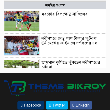
জনপ্রিয় সংবাদ
মরক্কোর বিপক্ষে ড্র ব্রাজিলের
নবীনগরে দেড় লাখ টাকার ফুটবল
টুর্নামেন্টের ফাইনালে দর্শকদের ঢল
ভাসমান কৃষিতে ঝুঁকছেন নবীনগরের
চাষিরা
আইনমন্ত্রীর ট্রাইব্যুনাল পরিদর্শন এসে যা
বললেন
Facebook
Twitter
Linkedin