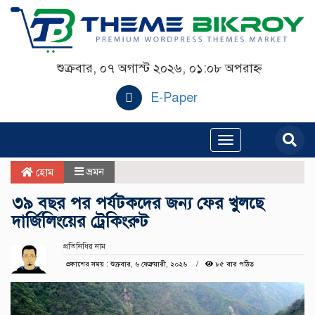
শুক্রবার, ০৭ অগাস্ট ২০২৬, ০১:০৮ অপরাহ্ন
E-Paper
Toggle
navigation
ভ্রমন
হোম
৩৯ বছর পর পর্যটকদের জন্য ফের খুলছে
দার্জিলিংয়ের ট্রেকিংরুট
প্রতিনিধির নাম
প্রকাশের সময় : শুক্রবার, ৬ ফেব্রুয়ারী, ২০২৬
৮৫ বার পঠিত