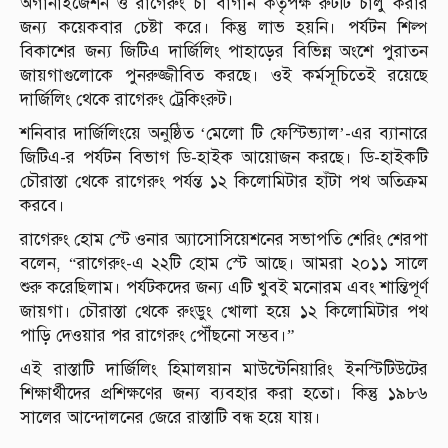
অর্গানাইজেশন ও রাগেরুং চা বাগান কর্তৃপক্ষ রুটটি চালু করার
জন্য কয়েকবার চেষ্টা করে। কিন্তু লাভ হয়নি। পর্যটন শিল্প
বিকাশের জন্য জিটিএ দার্জিলিং পাহাড়ের বিভিন্ন অংশে পুরাতন
জায়গাগুলোকে পুনরুজ্জীবিত করছে। ওই কর্মসূচিতেই রয়েছে
দার্জিলিং থেকে রাগেরুং ট্রেকিংরুট।
শনিবার দার্জিলিংয়ে অনুষ্ঠিত ‘মেলো টি ফেস্টিভ্যাল’-এর ব্যানারে
জিটিএ-র পর্যটন বিভাগ ডি-হাইক আয়োজন করছে। ডি-হাইকটি
চৌরাস্তা থেকে রাগেরুং পর্যন্ত ১২ কিলোমিটার হাঁটা পথ অতিক্রম
করবে।
রাগেরুং হোম স্টে ওনার অ্যাসোসিয়েশনের সভাপতি শেরিং শেরপা
বলেন, “রাগেরুং-এ ২২টি হোম স্টে আছে। আমরা ২০১১ সালে
শুরু করেছিলাম। পর্যটকদের জন্য এটি খুবই মনোরম এবং শান্তিপূর্ণ
জায়গা। চৌরাস্তা থেকে রুংডুং খোলা হয়ে ১২ কিলোমিটার পথ
পাড়ি দেওয়ার পর রাগেরুং পৌঁছনো সম্ভব।”
এই রাস্তাটি দার্জিলিং হিমালয়ান মাউন্টেনিয়ারিং ইনস্টিটিউটের
শিক্ষার্থীদের প্রশিক্ষণের জন্য ব্যবহার করা হতো। কিন্তু ১৯৮৬
সালের আন্দোলনের জেরে রাস্তাটি বন্ধ হয়ে যায়।