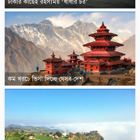
ঢাকার কাছেই রহস্যময় ‘ধাঁধার চর’
কম খরচে ভিসা দিচ্ছে যেসব দেশ