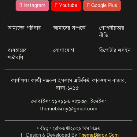
ঢাকার কাছেই রহস্যময় ‘ধাঁধার চর’
Instagram
Youtube
Google Plus
আমাদের পরিবার
আমাদের সম্পর্কে
গোপনীয়তার
কম খরচে ভিসা দিচ্ছে যেসব দেশ
নীতি
ব্যবহারের
যোগাযোগ
রিপোর্টার লগইন
শর্তাবলি
আইফোন-কক্সবাজার গুঞ্জনে মুখ
খুললেন অভিনেত্রী জেবিন
কার্যালয়ঃ কাজী নজরুল ইসলাম এভিনিউ, কারওয়ান বাজার,
ঢাকা-১২১৫।
এবার ইউটিউবে যা দেখাবেন জয়া
আহসান
মোবাইল: ০১৭১১-৮৭২৩৩৫, ইমেইল:
themebikroy@gmail.com
টাঙ্গাইলে ট্রাক-পিকআপ সংঘর্ষে ২
জনের প্রাণ গেল
সর্বস্বত্ব সংরক্ষিত ©২০২৬ থিম বিক্রয়
| Design & Developed By
ThemeBikroy.Com