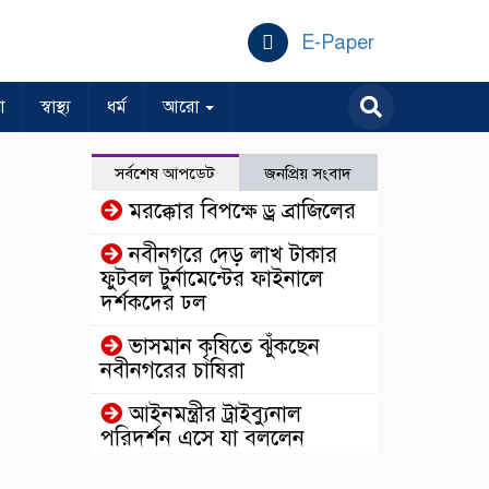
E-Paper
া
স্বাস্থ্য
ধর্ম
আরো
সর্বশেষ আপডেট
জনপ্রিয় সংবাদ
মরক্কোর বিপক্ষে ড্র ব্রাজিলের
নবীনগরে দেড় লাখ টাকার
ফুটবল টুর্নামেন্টের ফাইনালে
দর্শকদের ঢল
ভাসমান কৃষিতে ঝুঁকছেন
নবীনগরের চাষিরা
আইনমন্ত্রীর ট্রাইব্যুনাল
পরিদর্শন এসে যা বললেন
ঢাকার কাছেই রহস্যময়