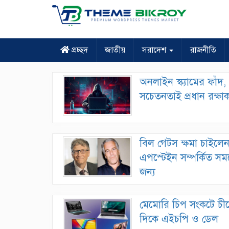
প্রচ্ছদ
জাতীয়
সরাদেশ
রাজনীতি
অনলাইন স্ক্যামের ফাঁদ,
সচেতনতাই প্রধান রক্ষা
বিল গেটস ক্ষমা চাইলে
এপস্টেইন সম্পর্কিত স
জন্য
মেমোরি চিপ সংকটে চী
দিকে এইচপি ও ডেল