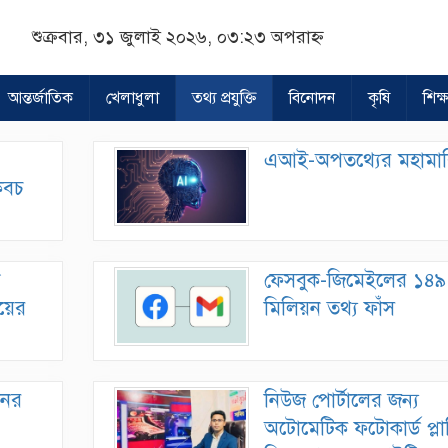
শুক্রবার, ৩১ জুলাই ২০২৬, ০৩:২৩ অপরাহ্ন
আন্তর্জাতিক
খেলাধুলা
তথ্য প্রযুক্তি
বিনোদন
কৃষি
শিক্ষ
এআই-অপতথ্যের মহামা
কবচ
ন
ফেসবুক-জিমেইলের ১৪৯
ময়ের
মিলিয়ন তথ্য ফাঁস
নের
নিউজ পোর্টালের জন্য
অটোমেটিক ফটোকার্ড প্লা