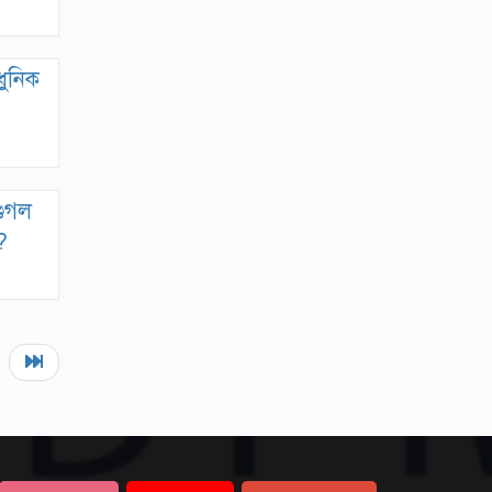
‘ধাঁধার চর’
কম খরচে ভিসা দিচ্ছে যেসব
ুনিক
দেশ
আইফোন-কক্সবাজার গুঞ্জনে
মুখ খুললেন অভিনেত্রী জেবিন
এবার ইউটিউবে যা দেখাবেন
গুগল
জয়া আহসান
?
টাঙ্গাইলে ট্রাক-পিকআপ
সংঘর্ষে ২ জনের প্রাণ গেল
১২ বছরের মাদরাসাছাত্রী ৭
মাসের অন্তঃসত্ত্বা, জীবন ঝুঁকিতে