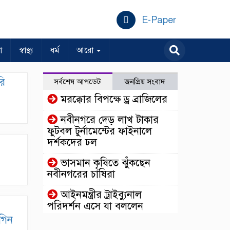
E-Paper
া
স্বাস্থ্য
ধর্ম
আরো
রি
সর্বশেষ আপডেট
জনপ্রিয় সংবাদ
মরক্কোর বিপক্ষে ড্র ব্রাজিলের
নবীনগরে দেড় লাখ টাকার
ফুটবল টুর্নামেন্টের ফাইনালে
দর্শকদের ঢল
ভাসমান কৃষিতে ঝুঁকছেন
নবীনগরের চাষিরা
আইনমন্ত্রীর ট্রাইব্যুনাল
পরিদর্শন এসে যা বললেন
গিন
ঢাকার কাছেই রহস্যময়