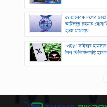
স্বেচ্ছাসেবক দলের নেতা
আজিজুর রহমান মোসাব্
হত্যা মামলায়
‘এক্সে’ সাইবার হামলার
নিল ফিলিস্তিনপন্থি হ্যাকা