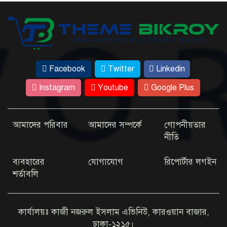
জেবিন
এবার ইউটিউবে যা দেখাবেন জয়া আহসান
টাঙ্গাইলে ট্রাক-পিকআপ সংঘর্ষে ২ জনের প্রাণ গেল
১২ বছরের মাদরাসাছাত্রী ৭ মাসের অন্তঃসত্ত্বা, জীবন
Facebook
Twitter
Linkedin
ঝুঁকিতে
Instagram
Youtube
Google Plus
আমাদের পরিবার
আমাদের সম্পর্কে
গোপনীয়তার
নীতি
ব্যবহারের
যোগাযোগ
রিপোর্টার লগইন
শর্তাবলি
কার্যালয়ঃ কাজী নজরুল ইসলাম এভিনিউ, কারওয়ান বাজার,
ঢাকা-১২১৫।