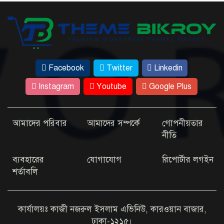
জেবিন
এবার ইউটিউবে যা দেখাবেন জয়া আহসান
টাঙ্গাইলে ট্রাক-পিকআপ সংঘর্ষে ২ জনের প্রাণ গেল
১২ বছরের মাদরাসাছাত্রী ৭ মাসের অন্তঃসত্ত্বা, জীবন
Facebook
Twitter
Linkedin
ঝুঁকিতে
Instagram
Youtube
Google Plus
আমাদের পরিবার
আমাদের সম্পর্কে
গোপনীয়তার
নীতি
ব্যবহারের
যোগাযোগ
রিপোর্টার লগইন
শর্তাবলি
কার্যালয়ঃ কাজী নজরুল ইসলাম এভিনিউ, কারওয়ান বাজার,
ঢাকা-১২১৫।