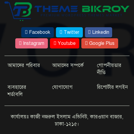
এবার ইউটিউবে যা দেখাবেন জয়া আহসান
টাঙ্গাইলে ট্রাক-পিকআপ সংঘর্ষে ২ জনের প্রাণ গেল
১২ বছরের মাদরাসাছাত্রী ৭ মাসের অন্তঃসত্ত্বা, জীবন
Facebook
Twitter
Linkedin
ঝুঁকিতে
Instagram
Youtube
Google Plus
আমাদের পরিবার
আমাদের সম্পর্কে
গোপনীয়তার
নীতি
ব্যবহারের
যোগাযোগ
রিপোর্টার লগইন
শর্তাবলি
কার্যালয়ঃ কাজী নজরুল ইসলাম এভিনিউ, কারওয়ান বাজার,
ঢাকা-১২১৫।