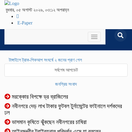
বুধবার, ০৫ অগাস্ট ২০২৬, ০৩:১২ অপরাহ্ন
E-Paper
Toggle
navigation
টাঙ্গাইলে ট্রাক-পিকআপ সংঘর্ষে ২ জনের প্রাণ গেল
সর্বশেষ আপডেট
জনপ্রিয় সংবাদ
মরক্কোর বিপক্ষে ড্র ব্রাজিলের
নবীনগরে দেড় লাখ টাকার ফুটবল টুর্নামেন্টের ফাইনালে দর্শকদের
ঢল
ভাসমান কৃষিতে ঝুঁকছেন নবীনগরের চাষিরা
আইনমন্ত্রীর ট্রাইব্যুনাল পরিদর্শন এসে যা বললেন