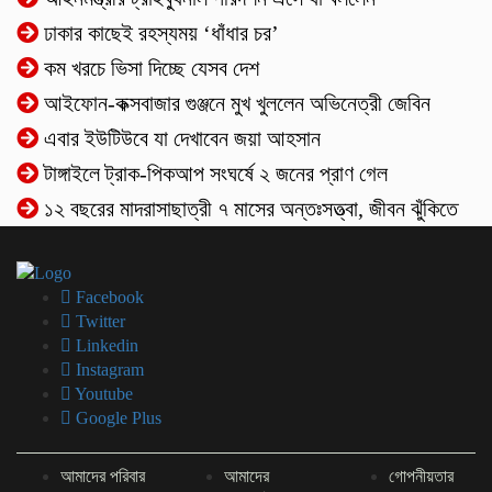
ঢাকার কাছেই রহস্যময় ‘ধাঁধার চর’
কম খরচে ভিসা দিচ্ছে যেসব দেশ
আইফোন-কক্সবাজার গুঞ্জনে মুখ খুললেন অভিনেত্রী জেবিন
এবার ইউটিউবে যা দেখাবেন জয়া আহসান
টাঙ্গাইলে ট্রাক-পিকআপ সংঘর্ষে ২ জনের প্রাণ গেল
১২ বছরের মাদরাসাছাত্রী ৭ মাসের অন্তঃসত্ত্বা, জীবন ঝুঁকিতে
Facebook
Twitter
Linkedin
Instagram
Youtube
Google Plus
আমাদের পরিবার
আমাদের
গোপনীয়তার