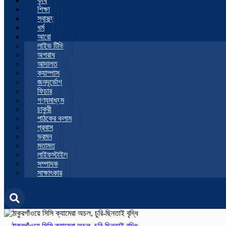
কৃষি
শিক্ষা
স্বাস্থ্য
ধর্ম
আরো
লাইভ টিভি
অপরাধ
আদালত
ক্যাম্পাস
জনদূর্ভোগ
ফিচার
গণ্যমাধ্যম
চাকুরী
পাঠকের কলাম
প্রবাস
ভ্রমন
মতামত
লাইফস্টাইল
সম্পাদক
সাক্ষাৎকার
ঠাকুরগাঁওয়ে সিসি ক্যামেরা অচল, চুরি-ছিনতাই বৃদ্ধি