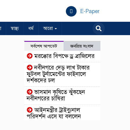
E-Paper
া
স্বাস্থ্য
ধর্ম
আরো
সর্বশেষ আপডেট
জনপ্রিয় সংবাদ
মরক্কোর বিপক্ষে ড্র ব্রাজিলের
নবীনগরে দেড় লাখ টাকার
ফুটবল টুর্নামেন্টের ফাইনালে
দর্শকদের ঢল
ভাসমান কৃষিতে ঝুঁকছেন
নবীনগরের চাষিরা
আইনমন্ত্রীর ট্রাইব্যুনাল
পরিদর্শন এসে যা বললেন
ঢাকার কাছেই রহস্যময়