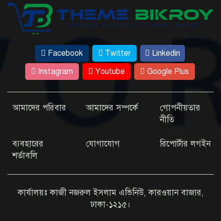
এবার ইউটিউবে যা দেখাবেন জয়া আহসান
টাঙ্গাইলে ট্রাক-পিকআপ সংঘর্ষে ২ জনের প্রাণ গেল
১২ বছরের মাদরাসাছাত্রী ৭ মাসের অন্তঃসত্ত্বা, জীবন
Facebook
Twitter
Linkedin
ঝুঁকিতে
Instagram
Youtube
Google Plus
আমাদের পরিবার
আমাদের সম্পর্কে
গোপনীয়তার
নীতি
ব্যবহারের
যোগাযোগ
রিপোর্টার লগইন
শর্তাবলি
কার্যালয়ঃ কাজী নজরুল ইসলাম এভিনিউ, কারওয়ান বাজার,
ঢাকা-১২১৫।